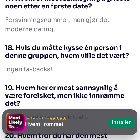
noen etter en første date?
Forsvinningsnummer, men gjør det
moderne dating.
18. Hvis du måtte kysse én person i
denne gruppen, hvem ville det vært?
Ingen ta-backs!
19. Hvem her er mest sannsynlig å
være forelsket, men ikke innrømme
det?
Benektelse er en sterk kraft.
Google Play
Installer
Hvem i rommet
20. Hvem tror du har den mest