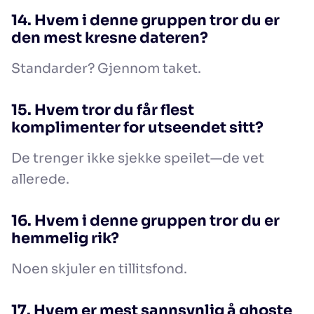
14. Hvem i denne gruppen tror du er
den mest kresne dateren?
Standarder? Gjennom taket.
15. Hvem tror du får flest
komplimenter for utseendet sitt?
De trenger ikke sjekke speilet—de vet
allerede.
16. Hvem i denne gruppen tror du er
hemmelig rik?
Noen skjuler en tillitsfond.
17. Hvem er mest sannsynlig å ghoste