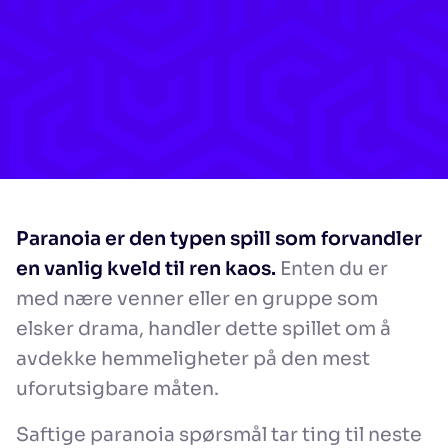
Paranoia
er den typen spill som forvandler
en vanlig kveld til ren kaos.
Enten du er
med nære venner eller en gruppe som
elsker drama, handler dette spillet om å
avdekke hemmeligheter på den mest
uforutsigbare måten.
Saftige paranoia spørsmål tar ting til neste