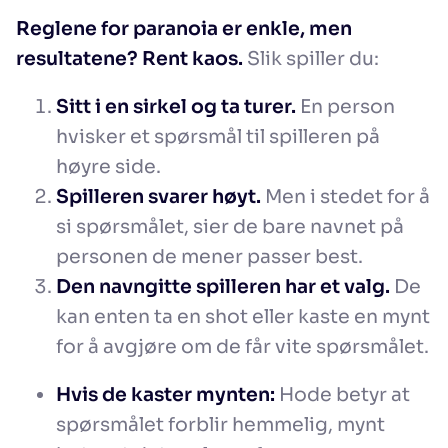
Reglene for paranoia er enkle, men
resultatene? Rent kaos.
Slik spiller du:
Sitt i en sirkel og ta turer.
En person
hvisker et spørsmål til spilleren på
høyre side.
Spilleren svarer høyt.
Men i stedet for å
si spørsmålet, sier de bare navnet på
personen de mener passer best.
Den navngitte spilleren har et valg.
De
kan enten ta en shot eller kaste en mynt
for å avgjøre om de får vite spørsmålet.
Hvis de kaster mynten:
Hode betyr at
spørsmålet forblir hemmelig, mynt