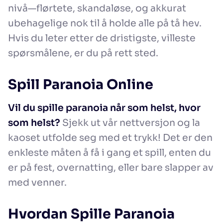
nivå—flørtete, skandaløse, og akkurat
ubehagelige nok til å holde alle på tå hev.
Hvis du leter etter de dristigste, villeste
spørsmålene, er du på rett sted.
Spill Paranoia Online
Vil du spille paranoia når som helst, hvor
som helst?
Sjekk ut vår nettversjon og la
kaoset utfolde seg med et trykk! Det er den
enkleste måten å få i gang et spill, enten du
er på fest, overnatting, eller bare slapper av
med venner.
Hvordan Spille Paranoia