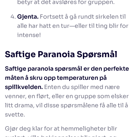
betyr at det avsløres for gruppen.
Gjenta.
Fortsett å gå rundt sirkelen til
alle har hatt en tur—eller til ting blir for
intense!
Saftige Paranoia Spørsmål
Saftige paranoia spørsmål er den perfekte
måten å skru opp temperaturen på
spillkvelden.
Enten du spiller med nære
venner, en flørt, eller en gruppe som elsker
litt drama, vil disse spørsmålene få alle til å
svette.
Gjør deg klar for at hemmeligheter blir