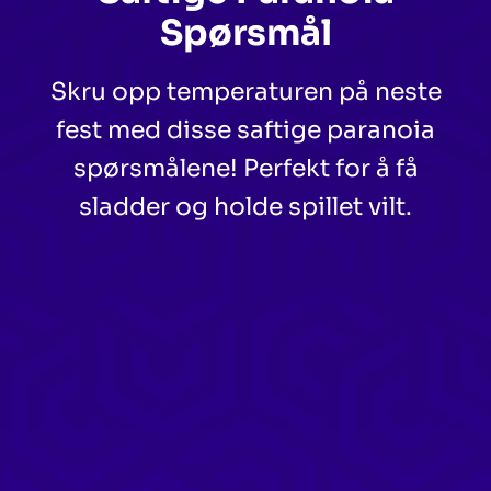
Spørsmål
Skru opp temperaturen på neste
fest med disse saftige paranoia
spørsmålene! Perfekt for å få
sladder og holde spillet vilt.