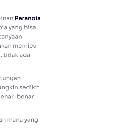
inan
Paranoia
ia yang bisa
rtanyaan
i akan memicu
 tidak ada
ntungan
ungkin sedikit
 benar-benar
man mana yang