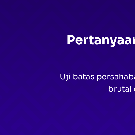
Pertanyaa
Uji batas persaha
brutal