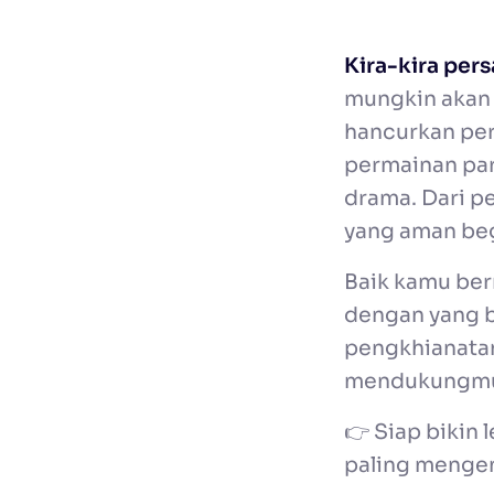
Kira-kira per
mungkin akan 
hancurkan per
permainan par
drama. Dari p
yang aman beg
Baik kamu be
dengan yang ba
pengkhianatan
mendukungmu?
👉 Siap bikin 
paling menge