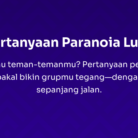
rtanyaan Paranoia L
ahu teman-temanmu? Pertanyaan p
 bakal bikin grupmu tegang—denga
sepanjang jalan.