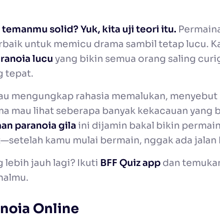
 temanmu solid? Yuk, kita uji teori itu.
Permain
erbaik untuk memicu drama sambil tetap lucu. K
ranoia lucu
yang bikin semua orang saling curi
 tepat.
au mengungkap rahasia memalukan, menyebut 
ma mau lihat seberapa banyak kekacauan yang 
an paranoia gila
ini dijamin bakal bikin permai
t—setelah kamu mulai bermain, nggak ada jalan 
lebih jauh lagi? Ikuti
BFF Quiz app
dan temukan
nalmu.
noia Online