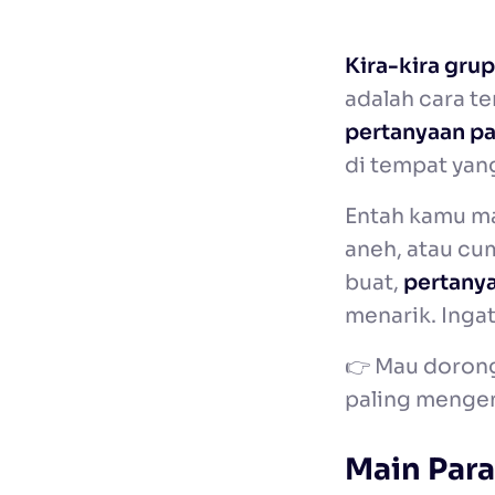
Kira-kira grup
adalah cara t
pertanyaan pa
di tempat yang
Entah kamu m
aneh, atau cu
buat,
pertanya
menarik. Inga
👉 Mau dorong 
paling menge
Main Para