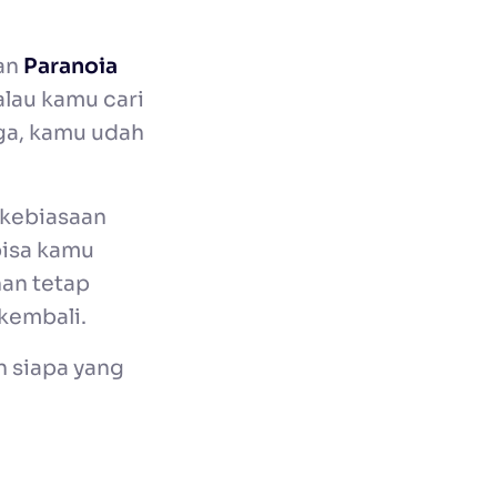
an
Paranoia
alau kamu cari
ga, kamu udah
kebiasaan
bisa kamu
nan tetap
kembali.
 siapa yang