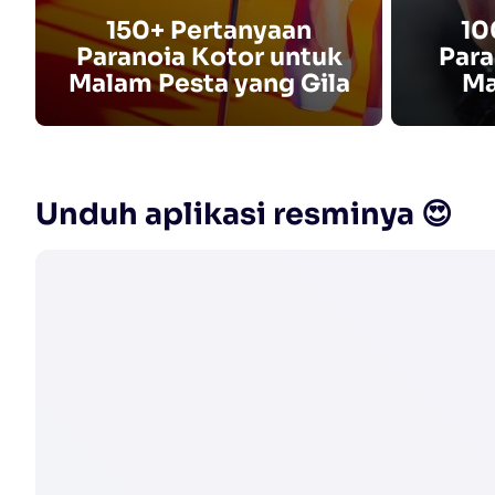
150+ Pertanyaan
10
Paranoia Kotor untuk
Para
Malam Pesta yang Gila
Ma
Unduh aplikasi resminya 😍