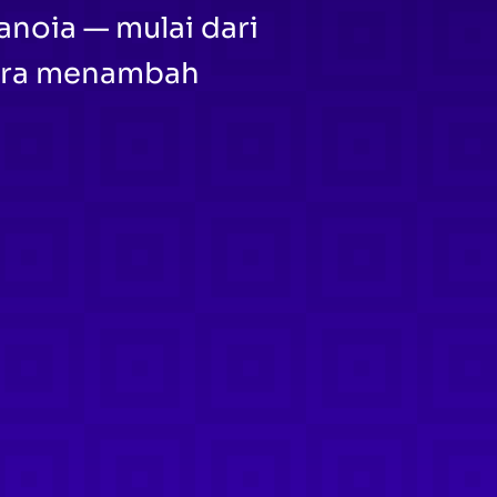
noia — mulai dari
cara menambah