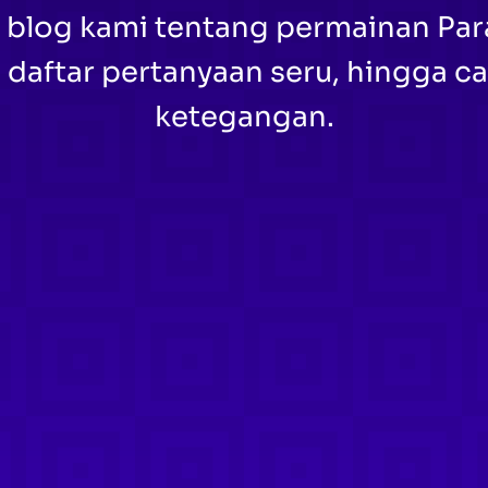
blog kami tentang permainan Para
, daftar pertanyaan seru, hingga 
ketegangan.