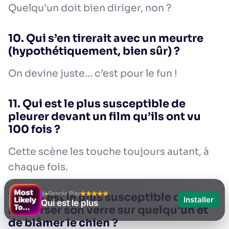
Quelqu’un doit bien diriger, non ?
10. Qui s’en tirerait avec un meurtre
(hypothétiquement, bien sûr) ?
On devine juste… c’est pour le fun !
11. Qui est le plus susceptible de
pleurer devant un film qu’ils ont vu
100 fois ?
Cette scène les touche toujours autant, à
chaque fois.
Google Play
12. Qui est le plus susceptible de
Installer
Qui est le plus
renverser son verre sur quelqu’un et
de blâmer le chien ?