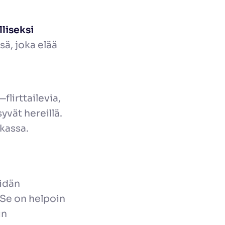
lliseksi
sä, joka elää
lirttailevia,
yvät hereillä.
ikassa.
idän
 Se on helpoin
in