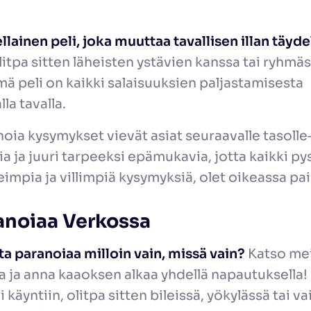
llainen peli, joka muuttaa tavallisen illan täyde
itpa sitten läheisten ystävien kanssa tai ryhmäs
ä peli on kaikki salaisuuksien paljastamisesta
a tavalla.
ia kysymykset vievät asiat seuraavalle tasolle—f
a ja juuri tarpeeksi epämukavia, jotta kaikki pys
eimpia ja villimpiä kysymyksiä, olet oikeassa pa
anoiaa Verkossa
a paranoiaa milloin vain, missä vain?
Katso me
 ja anna kaaoksen alkaa yhdellä napautuksella!
 käyntiin, olitpa sitten bileissä, yökylässä tai va