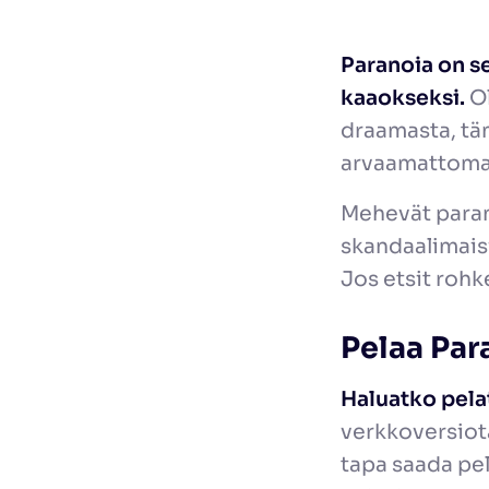
Paranoia
on se
kaaokseksi.
Ol
draamasta, täm
arvaamattomall
Mehevät parano
skandaalimaisi
Jos etsit rohk
Pelaa Par
Haluatko pelat
verkkoversiota
tapa saada peli