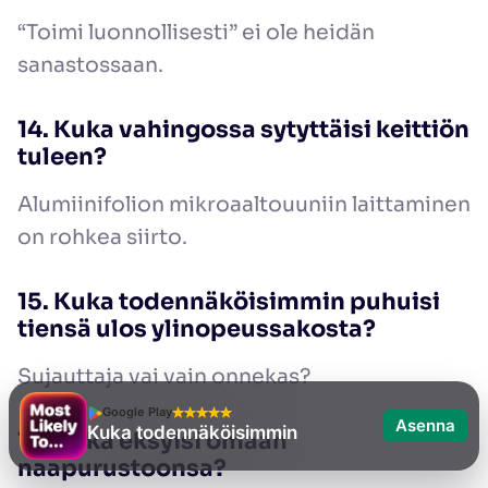
“Toimi luonnollisesti” ei ole heidän
sanastossaan.
14. Kuka vahingossa sytyttäisi keittiön
tuleen?
Alumiinifolion mikroaaltouuniin laittaminen
on rohkea siirto.
15. Kuka todennäköisimmin puhuisi
tiensä ulos ylinopeussakosta?
Sujauttaja vai vain onnekas?
Google Play
Asenna
Kuka todennäköisimmin
16. Kuka eksyisi omaan
naapurustoonsa?