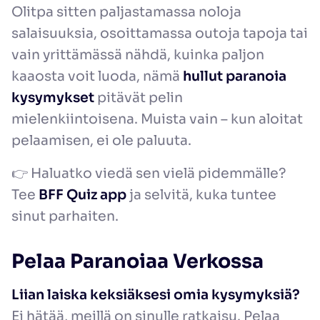
Olitpa sitten paljastamassa noloja
salaisuuksia, osoittamassa outoja tapoja tai
vain yrittämässä nähdä, kuinka paljon
kaaosta voit luoda, nämä
hullut paranoia
kysymykset
pitävät pelin
mielenkiintoisena. Muista vain – kun aloitat
pelaamisen, ei ole paluuta.
👉 Haluatko viedä sen vielä pidemmälle?
Tee
BFF Quiz app
ja selvitä, kuka tuntee
sinut parhaiten.
Pelaa Paranoiaa Verkossa
Liian laiska keksiäksesi omia kysymyksiä?
Ei hätää, meillä on sinulle ratkaisu. Pelaa