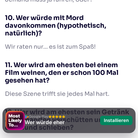
10. Wer würde mit Mord
davonkommen (hypothetisch,
natürlich)?
Wir raten nur… es ist zum Spaß!
11. Wer wird am ehesten bei einem
Film weinen, den er schon 100 Mal
gesehen hat?
Diese Szene trifft sie jedes Mal hart.
12. Wer wird am ehesten sein Getränk
Google Play
auf jemanden verschütten und es auf
Installieren
Wer würde eher
den Hund schieben?